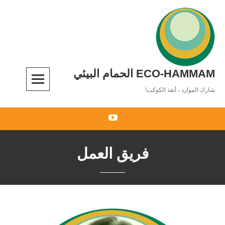
Ski
t
conten
ECO-HAMMAM الحمام البيئي
شارك الموارد ، أنقذ الكوكب!
You
Tube
فريق العمل