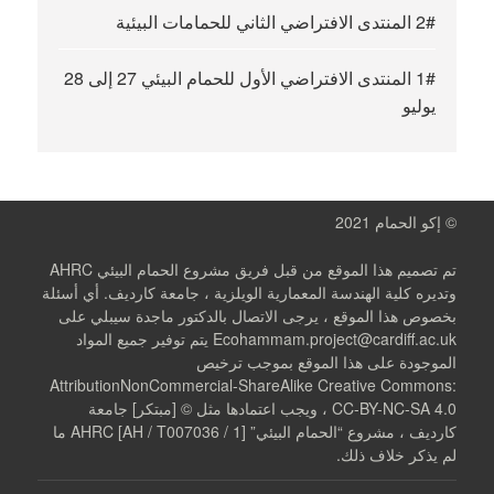
2# المنتدى الافتراضي الثاني للحمامات البيئية
1# المنتدى الافتراضي الأول للحمام البيئي 27 إلى 28
يوليو
© إكو الحمام 2021
تم تصميم هذا الموقع من قبل فريق مشروع الحمام البيئي AHRC
وتديره كلية الهندسة المعمارية الويلزية ، جامعة كارديف. أي أسئلة
بخصوص هذا الموقع ، يرجى الاتصال بالدكتور ماجدة سيبلي على
Ecohammam.project@cardiff.ac.uk يتم توفير جميع المواد
الموجودة على هذا الموقع بموجب ترخيص
AttributionNonCommercial-ShareAlike Creative Commons:
CC-BY-NC-SA 4.0 ، ويجب اعتمادها مثل © [مبتكر] جامعة
كارديف ، مشروع “الحمام البيئي” AHRC [AH / T007036 / 1] ما
لم يذكر خلاف ذلك.